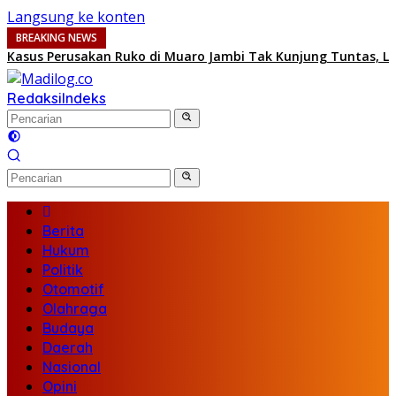
Langsung ke konten
BREAKING NEWS
Kasus Perusakan Ruko di Muaro Jambi Tak Kunjung Tuntas, LS
Redaksi
Indeks
Berita
Hukum
Politik
Otomotif
Olahraga
Budaya
Daerah
Nasional
Opini