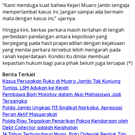
“Kami menduga kuat bahwa Kejari Muaro Jambi sengaja
memperlambat kasus ini. Jangan sampai ada bermain
mata dengan kasus ini,” ujarnya.
Hingga kini, berkas perkara masih tertahan di tengah
perbedaan pandangan antara kepolisian yang
berpegang pada hasil praperadilan dengan kejaksaan
yang menilai perkara tersebut lebih mengarah pada
ranah keperdataan. Kondisi itu dinilai membuat
kepastian hukum bagi para pihak belum juga tercapai. (*)
Berita Terkait
Kasus Perusakan Ruko di Muaro Jambi Tak Kunjung
Tuntas, LSM Adukan ke Kejati
Pembawa Bom Molotov dalam Aksi Mahasiswa Jadi
Tersangka
Polda Jambi Ungkap 113 Sindikat Narkoba, Apresiasi
Peran Aktif Masyarakat
Polda Riau Tegaskan Penarikan Paksa Kendaraan oleh
Debt Collector adalah Kejahatan
14 Tahun Terbunuhnya Munir, Polri Didesak Bentuk Tim