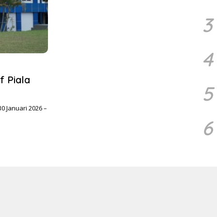
3
4
f Piala
5
30 Januari 2026 –
6