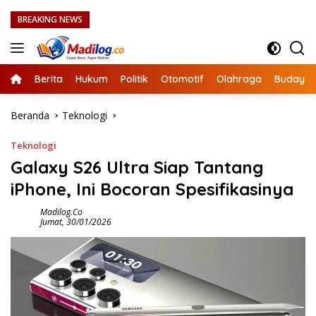
Langsung
BREAKING NEWS
ke
konten
Berita
Hukum
Politik
Otomotif
Olahraga
Budaya
Beranda
Teknologi
Teknologi
Galaxy S26 Ultra Siap Tantang
iPhone, Ini Bocoran Spesifikasinya
Madilog.co
Jumat, 30/01/2026