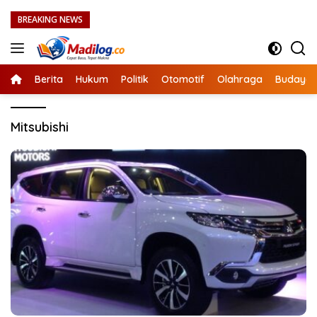
Langsung
BREAKING NEWS
ke
konten
Berita
Hukum
Politik
Otomotif
Olahraga
Budaya
Mitsubishi