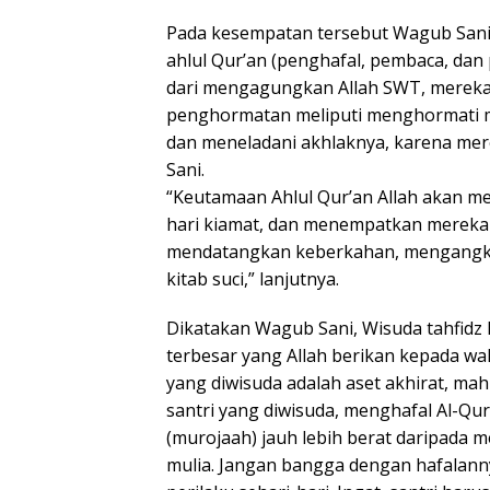
Pada kesempatan tersebut Wagub Sani
ahlul Qur’an (penghafal, pembaca, dan 
dari mengagungkan Allah SWT, mereka a
penghormatan meliputi menghormati m
dan meneladani akhlaknya, karena me
Sani.
“Keutamaan Ahlul Qur’an Allah akan me
hari kiamat, dan menempatkan mereka
mendatangkan keberkahan, mengangkat
kitab suci,” lanjutnya.
Dikatakan Wagub Sani, Wisuda tahfidz 
terbesar yang Allah berikan kepada wal
yang diwisuda adalah aset akhirat, ma
santri yang diwisuda, menghafal Al-Qur
(murojaah) jauh lebih berat daripada m
mulia. Jangan bangga dengan hafalannya