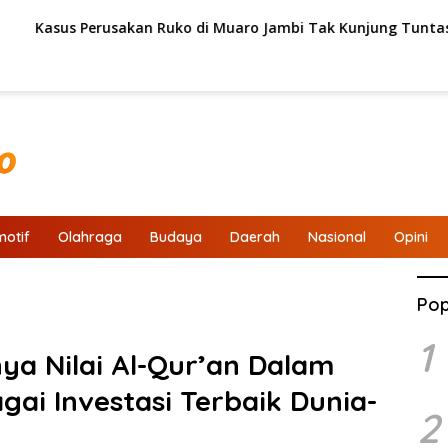
n Ruko di Muaro Jambi Tak Kunjung Tuntas, LSM Adukan ke Kej
otif
Olahraga
Budaya
Daerah
Nasional
Opini
Pop
1
ya Nilai Al-Qur’an Dalam
ai Investasi Terbaik Dunia-
2