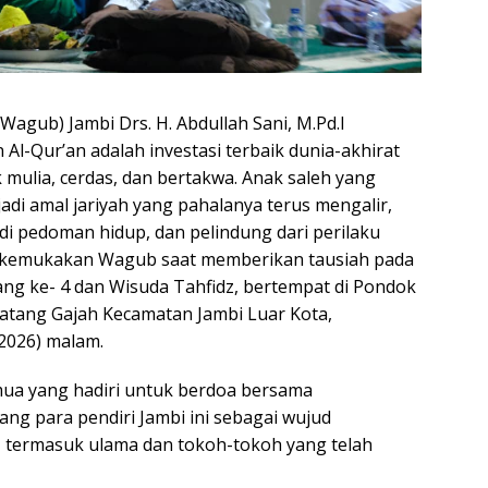
agub) Jambi Drs. H. Abdullah Sani, M.Pd.I
-Qur’an adalah investasi terbaik dunia-akhirat
mulia, cerdas, dan bertakwa. Anak saleh yang
njadi amal jariyah yang pahalanya terus mengalir,
di pedoman hidup, dan pelindung dari perilaku
 dikemukakan Wagub saat memberikan tausiah pada
ng ke- 4 dan Wisuda Tahfidz, bertempat di Pondok
atang Gajah Kecamatan Jambi Luar Kota,
2026) malam.
a yang hadiri untuk berdoa bersama
g para pendiri Jambi ini sebagai wujud
termasuk ulama dan tokoh-tokoh yang telah