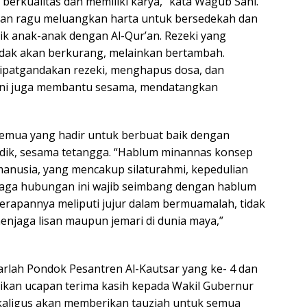
s berkualitas dan memiliki karya,” kata Wagub Sani.
gan ragu meluangkan harta untuk bersedekah dan
k anak-anak dengan Al-Qur’an. Rezeki yang
idak akan berkurang, melainkan bertambah.
ipatgandakan rezeki, menghapus dosa, dan
ini juga membantu sesama, mendatangkan
semua yang hadir untuk berbuat baik dengan
dik, sesama tetangga. “Hablum minannas konsep
anusia, yang mencakup silaturahmi, kepedulian
njaga hubungan ini wajib seimbang dengan hablum
erapannya meliputi jujur dalam bermuamalah, tidak
njaga lisan maupun jemari di dunia maya,”
rlah Pondok Pesantren Al-Kautsar yang ke- 4 dan
aikan ucapan terima kasih kepada Wakil Gubernur
ekaligus akan memberikan tauziah untuk semua