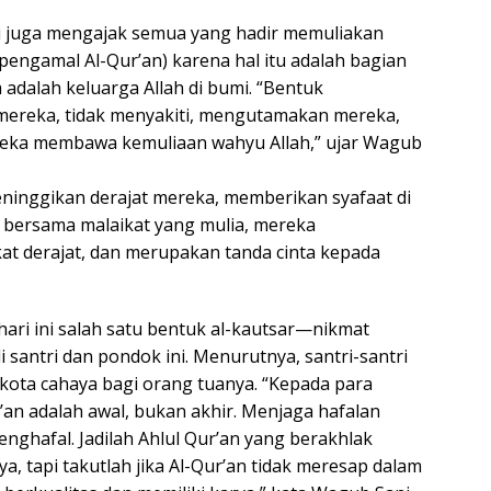
 juga mengajak semua yang hadir memuliakan
pengamal Al-Qur’an) karena hal itu adalah bagian
dalah keluarga Allah di bumi. “Bentuk
ereka, tidak menyakiti, mengutamakan mereka,
reka membawa kemuliaan wahyu Allah,” ujar Wagub
ninggikan derajat mereka, memberikan syafaat di
 bersama malaikat yang mulia, mereka
 derajat, dan merupakan tanda cinta kepada
hari ini salah satu bentuk al-kautsar—nikmat
i santri dan pondok ini. Menurutnya, santri-santri
hkota cahaya bagi orang tuanya. “Kepada para
’an adalah awal, bukan akhir. Menjaga hafalan
enghafal. Jadilah Ahlul Qur’an yang berakhlak
, tapi takutlah jika Al-Qur’an tidak meresap dalam