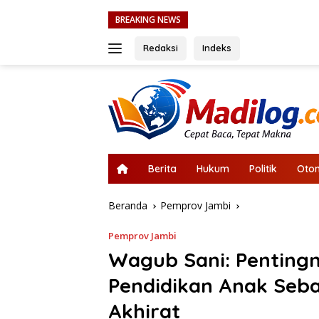
Langsung
Kasus Perusaka
BREAKING NEWS
ke
konten
Redaksi
Indeks
Berita
Hukum
Politik
Otom
Beranda
Pemprov Jambi
Pemprov Jambi
Wagub Sani: Pentingn
Pendidikan Anak Sebag
Akhirat