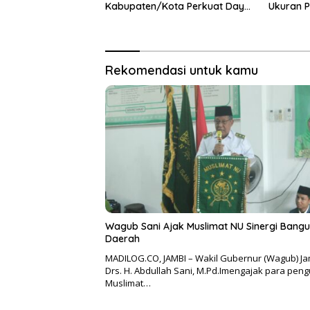
Kabupaten/Kota Perkuat Daya
Ukuran P
Saing Lokal
Kemajua
Rekomendasi untuk kamu
Wagub Sani Ajak Muslimat NU Sinergi Bang
Daerah
MADILOG.CO, JAMBI – Wakil Gubernur (Wagub) Ja
Drs. H. Abdullah Sani, M.Pd.Imengajak para pen
Muslimat…