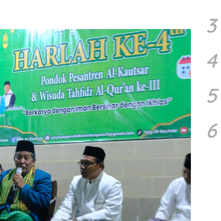
3
4
5
6