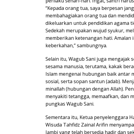
perilaku sehari-hari. Ingat, santri haru
“Kepada orang tua, saya berpesan jan
membahagiakan orang tua dan mendidi
dikeluarkan untuk pendidikan agama t
Sedekah merupakan wujud syukur, mel
memberikan ketenangan hati. Amalan 
keberkahan,” sambungnya.
Selain itu, Wagub Sani juga mengajak 
sesama manusia, terutama, kakak bera
Islam mengenai hubungan baik antar m
sosial, serta sopan santun (adab). Me
minallah (hubungan dengan Allah). Pen
menyakiti tetangga, memaafkan, dan me
pungkas Wagub Sani.
Sementara itu, Ketua penyelenggara Ha
Wisuda Tahfidz Zainal Arifin menyamp
Jambi yang telah bersedia hadir dan s