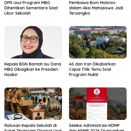
DPR Usul Program MBG
Pembawa Bom Molotov
Dihentikan Sementara Saat
dalam Aksi Mahasiswa Jadi
Libur Sekolah
Tersangka
Kepala BGN Bantah Isu Dana
AS dan Iran Dikabarkan
MBG Dibagikan ke Presiden:
Capai Titik Temu Soal
Hoaks!
Program Nuklir
Ratusan Kepala Sekolah di
Seleksi Administrasi KDMP
Sulsel Terancam Dicopot Usai
dan KNMP 2026 Diumumkan