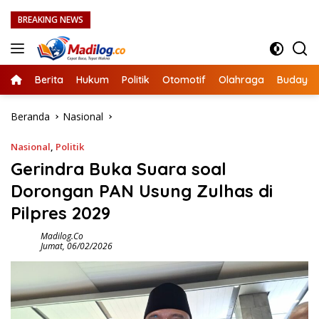
Langsung
BREAKING NEWS
ke
konten
Berita
Hukum
Politik
Otomotif
Olahraga
Budaya
Beranda
Nasional
Nasional
,
Politik
Gerindra Buka Suara soal
Dorongan PAN Usung Zulhas di
Pilpres 2029
Madilog.co
Jumat, 06/02/2026