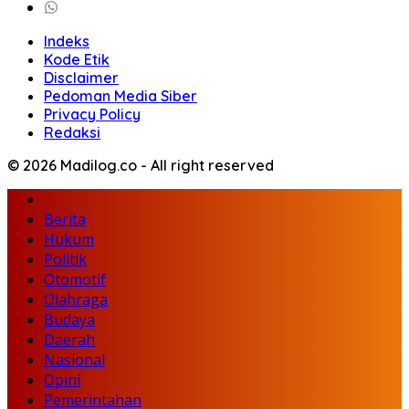
Indeks
Kode Etik
Disclaimer
Pedoman Media Siber
Privacy Policy
Redaksi
© 2026 Madilog.co - All right reserved
Berita
Hukum
Politik
Otomotif
Olahraga
Budaya
Daerah
Nasional
Opini
Pemerintahan