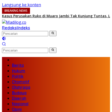
Langsung ke konten
BREAKING NEWS
Kasus Perusakan Ruko di Muaro Jambi Tak Kunjung Tuntas, LS
Redaksi
Indeks
Berita
Hukum
Politik
Otomotif
Olahraga
Budaya
Daerah
Nasional
Opini