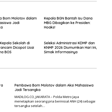
 Bom Molotov dalam
Kepala BGN Bantah Isu Dana
asiswa Jadi
MBG Dibagikan ke Presiden:
ka
Hoaks!
Kepala Sekolah di
Seleksi Administrasi KDMP dan
erancam Dicopot Usai
KNMP 2026 Diumumkan Hari Ini,
ana BOS
Simak Informasinya
ra
Pembawa Bom Molotov dalam Aksi Mahasiswa
Jadi Tersangka
MADILOG.CO, JAKARATA – Polda Metro Jaya
menetapkan seorang pria berinisial ANH (24) sebagai
tersangka setelah…