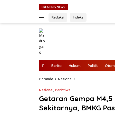
Langsung
BREAKING NEWS
ke
konten
Redaksi
Indeks
Berita
Hukum
Politik
Otomo
Beranda
Nasional
Nasional
,
Peristiwa
Getaran Gempa M4,5 T
Sekitarnya, BMKG Pas