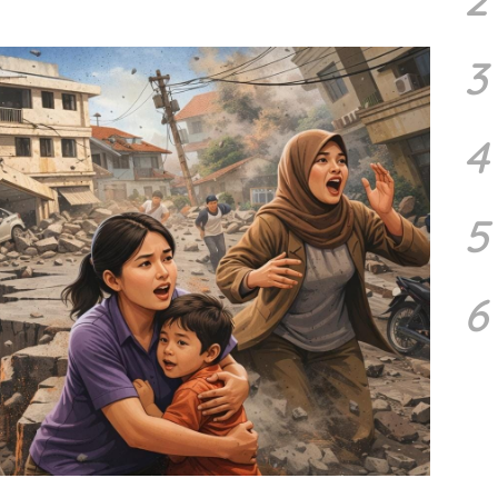
3
4
5
6