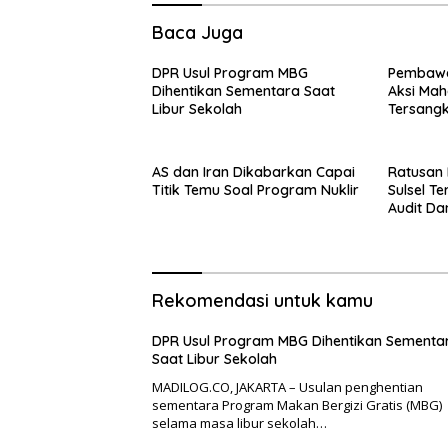
Baca Juga
DPR Usul Program MBG
Pembawa
Dihentikan Sementara Saat
Aksi Mah
Libur Sekolah
Tersang
AS dan Iran Dikabarkan Capai
Ratusan 
Titik Temu Soal Program Nuklir
Sulsel T
Audit D
Rekomendasi untuk kamu
DPR Usul Program MBG Dihentikan Sementa
Saat Libur Sekolah
MADILOG.CO, JAKARTA – Usulan penghentian
sementara Program Makan Bergizi Gratis (MBG)
selama masa libur sekolah…