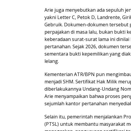
Arie juga menyebutkan ada sepuluh jeni
yakni Letter C, Petok D, Landrente, Girik
Gebruik. Dokumen-dokumen tersebut p
perpajakan di masa lalu, bukan bukti k
keberadaan surat-surat lama ini dinila
pertanahan. Sejak 2026, dokumen terseb
sementara bukti kepemilikan yang diakui 
lelang.
Kementerian ATR/BPN pun mengimbau 
menjadi SHM. Sertifikat Hak Milik meru
diberlakukannya Undang-Undang Nomo
Arie menyampaikan bahwa proses pengu
sejumlah kantor pertanahan menyediak
Selain itu, pemerintah menjalankan P
(PTSL) untuk membantu masyarakat men