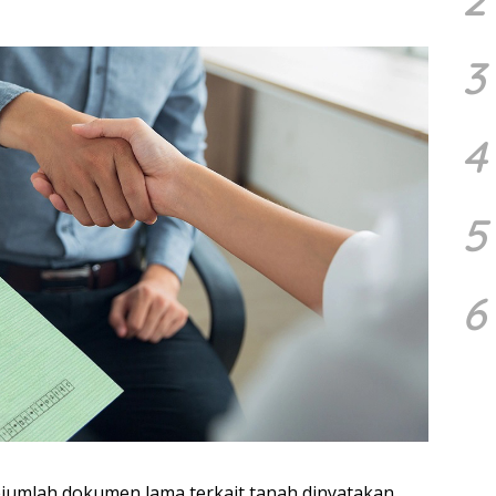
3
4
5
6
ejumlah dokumen lama terkait tanah dinyatakan