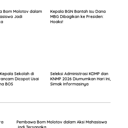
 Bom Molotov dalam
Kepala BGN Bantah Isu Dana
asiswa Jadi
MBG Dibagikan ke Presiden:
ka
Hoaks!
Kepala Sekolah di
Seleksi Administrasi KDMP dan
erancam Dicopot Usai
KNMP 2026 Diumumkan Hari Ini,
ana BOS
Simak Informasinya
ra
Pembawa Bom Molotov dalam Aksi Mahasiswa
Jadi Tersangka