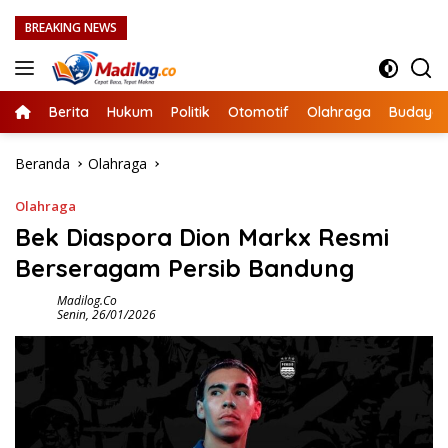
Langsung
BREAKING NEWS
ke
konten
Berita
Hukum
Politik
Otomotif
Olahraga
Budaya
Beranda
Olahraga
Olahraga
Bek Diaspora Dion Markx Resmi
Berseragam Persib Bandung
Madilog.co
Senin, 26/01/2026