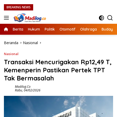
Langsung
BREAKING NEWS
ke
konten
Berita
Hukum
Politik
Otomotif
Olahraga
Budaya
Beranda
Nasional
Nasional
Transaksi Mencurigakan Rp12,49 T,
Kemenperin Pastikan Pertek TPT
Tak Bermasalah
Madilog.co
Rabu, 04/02/2026