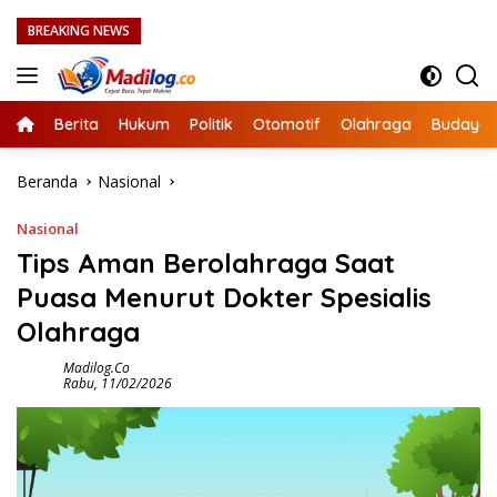
Langsung
BREAKING NEWS
ke
konten
Berita
Hukum
Politik
Otomotif
Olahraga
Budaya
Beranda
Nasional
Nasional
Tips Aman Berolahraga Saat
Puasa Menurut Dokter Spesialis
Olahraga
Madilog.co
Rabu, 11/02/2026